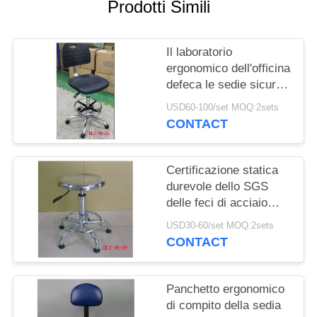
SITO
Prodotti Simili
PRIVACY
Il laboratorio
ergonomico dell'officina
POLICY
defeca le sedie sicure
del laboratorio di ESD
USD60-100/set MOQ:2sets
con Footring
CONTACT
Certificazione statica
durevole dello SGS
delle feci di acciaio
inossidabile della sedia
USD30-60/set MOQ:2sets
del laboratorio anti
CONTACT
Panchetto ergonomico
di compito della sedia