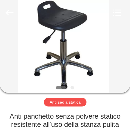
2025
Shenzhen
Delixin
Co.,Ltd.
All
Rights
Reserved.
CASA
PRODOTTI
CIRCA
NOI
GIRO
DELLA
Anti sedia statica
FABBRICA
Anti panchetto senza polvere statico
resistente all'uso della stanza pulita