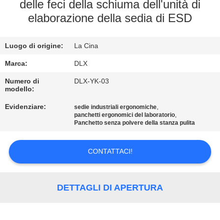
CONTROLLO
delle feci della schiuma dell'unità di
elaborazione della sedia di ESD
DI
QUALITÀ
Luogo di origine:
La Cina
CONTATTICI
Marca:
DLX
Numero di
DLX-YK-03
modello:
NOTIZIE
Evidenziare:
,
sedie industriali ergonomiche
,
panchetti ergonomici del laboratorio
Panchetto senza polvere della stanza pulita
RICHIEDA
UNA
CONTATTACI!
CITAZIONE
DETTAGLI DI APERTURA
MAPPA
DEL