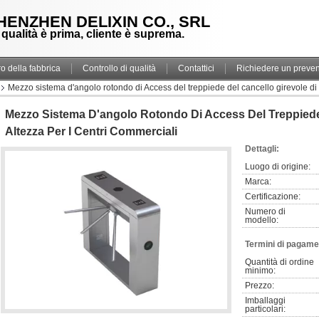
HENZHEN DELIXIN CO., SRL
 qualità è prima, cliente è suprema.
ro della fabbrica
Controllo di qualità
Contattici
Richiedere un preven
Mezzo sistema d'angolo rotondo di Access del treppiede del cancello girevole di 
Mezzo Sistema D'angolo Rotondo Di Access Del Treppiede 
Altezza Per I Centri Commerciali
Dettagli:
Luogo di origine:
Marca:
Certificazione:
Numero di 
modello:
Termini di pagame
Quantità di ordine 
minimo:
Prezzo:
Imballaggi 
particolari: