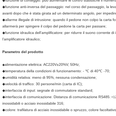
◆funzione di conteggio: può aumentare le contro statistiche il numero
◆funzione anti-inversa del passaggio: nel corso del passaggio, la lev
avanti dopo che è stata girata ad un determinato angolo, per impedir
◆allarme illegale di intrusione: quando il pedone non colpo la carta for
allarmerà per spingere il colpo del pedone la carta per passare;
◆funzione idraulica dell'amplificatore: per ridurre il suono corrente d
l'amplificatore idraulico;
Parametro del prodotto
alimentazione elettrica: AC220V±20%V, 50Hz;
◆
◆temperatura della condizioni di funzionamento: - ℃ di 40℃ -70;
◆umidità relativa: meno di 95%, nessuna condensazione;
◆velocità di traffico: 30 persone/min (carta di IC);
◆interfaccia di input: segnale di commutatore standard;
◆interfaccia di comunicazione: Distanza di comunicazione RS485:
<12
inossidabili o acciaio inossidabile 316;
◆colore: trafilatura di acciaio inossidabile o spruzzo, colore facoltativo