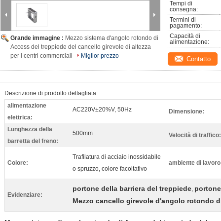
Tempi di 
consegna:
Termini di 
pagamento:
Capacità di 
Grande immagine :
Mezzo sistema d'angolo rotondo di
alimentazione:
Access del treppiede del cancello girevole di altezza
per i centri commerciali
Miglior prezzo
Contatto
Descrizione di prodotto dettagliata
alimentazione
AC220V±20%V, 50Hz
Dimensione:
elettrica:
Lunghezza della
500mm
Velocità di traffico:
barretta del freno:
Trafilatura di acciaio inossidabile
Colore:
ambiente di lavoro
o spruzzo, colore facoltativo
portone della barriera del treppiede
portone
,
Evidenziare:
Mezzo cancello girevole d'angolo rotondo di