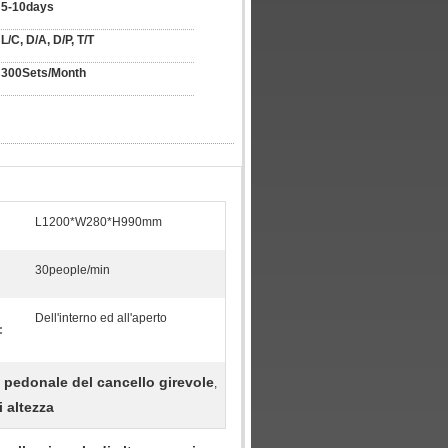
5-10days
L/C, D/A, D/P, T/T
300Sets/Month
L1200*W280*H990mm
30people/min
Dell'interno ed all'aperto
:
 pedonale del cancello girevole
,
 altezza