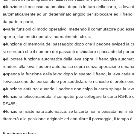
◆funzione di accesso automatica: dopo la lettura della carta, la leva 
automaticamente ad un determinato angolo per sbloccare ed il freno
da parte a parte;
◆varie funzioni di modo operativo: mettendo il commutatore può es
aperto, due modi operativi normalmente chiusi;
◆funzione di memoria del passaggio: dopo che il pedone swiped la car
si ricorderà che il numero dei passanti e chiudere i passanti del port
◆di potere funzione automatica della leva sopra: il freno gira autom
rendere alla leva il potere automatico sopra senza operazione umana
◆spenga la funzione della leva: dopo lo spento il freno, la leva cade 
l'evacuazione del personale e per soddisfare le richieste di protezione
◆funzione antiurto: quando il pedone non colpo la carta spinge la leva d
◆funzione telecomandata: il computer può collegare la carta RS485 
RS485;
◆funzione risistemata automatica: se la carta non è passata nei limiti 
ritornerà alla posizione originale ed annullare il passaggio, il tempo è
Funzione estesa