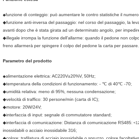
funzione di conteggio: può aumentare le contro statistiche il numero
◆
◆funzione anti-inversa del passaggio: nel corso del passaggio, la lev
avanti dopo che è stata girata ad un determinato angolo, per impedir
◆illegale irrompa la funzione dell'allarme: quando il pedone non colpo 
freno allarmerà per spingere il colpo del pedone la carta per passare.
Parametro del prodotto
alimentazione elettrica: AC220V±20%V, 50Hz;
◆
◆temperatura della condizioni di funzionamento: - ℃ di 40℃ -70;
◆umidità relativa: meno di 95%, nessuna condensazione;
◆velocità di traffico: 30 persone/min (carta di IC);
◆motore: 20W/24V;
◆interfaccia di input: segnale di commutatore standard;
◆interfaccia di comunicazione: Distanza di comunicazione RS485:
<12
inossidabili o acciaio inossidabile 316;
◆colore: trafilatura di acciaio inossidabile o spruzzo, colore facoltativo