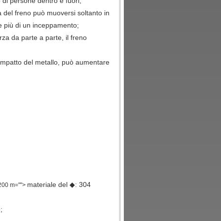
 di persone dentro e fuori;
a del freno può muoversi soltanto in
e più di un inceppamento;
za da parte a parte, il freno
i impatto del metallo, può aumentare
materiale del ◆: 304
00 m="">
;