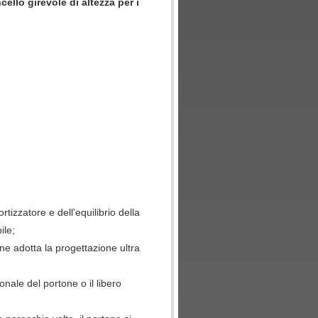
llo girevole di altezza per i
izzatore e dell'equilibrio della
ile;
ione adotta la progettazione ultra
onale del portone o il libero