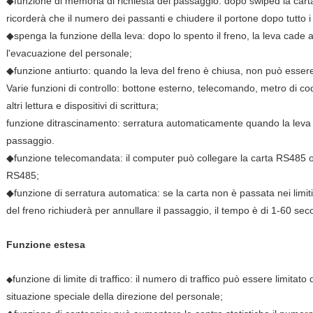
◆funzione di memoria di richiesta del passaggio: dopo swiped la carta 
ricorderà che il numero dei passanti e chiudere il portone dopo tutto 
◆spenga la funzione della leva: dopo lo spento il freno, la leva cade 
l'evacuazione del personale;
◆funzione antiurto: quando la leva del freno è chiusa, non può essere
Varie funzioni di controllo: bottone esterno, telecomando, metro di cod
altri lettura e dispositivi di scrittura;
funzione ditrascinamento: serratura automaticamente quando la leva 
passaggio.
◆funzione telecomandata: il computer può collegare la carta RS485 
RS485;
◆funzione di serratura automatica: se la carta non è passata nei limit
del freno richiuderà per annullare il passaggio, il tempo è di 1-60 sec
Funzione estesa
funzione di limite di traffico: il numero di traffico può essere limitato
◆
situazione speciale della direzione del personale;