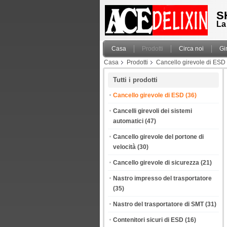
S
La
Casa
Prodotti
Circa noi
Gi
Casa
Prodotti
Cancello girevole di ESD
Tutti i prodotti
Cancello girevole di ESD
(36)
Cancelli girevoli dei sistemi
automatici
(47)
Cancello girevole del portone di
velocità
(30)
Cancello girevole di sicurezza
(21)
Nastro impresso del trasportatore
(35)
Nastro del trasportatore di SMT
(31)
Contenitori sicuri di ESD
(16)