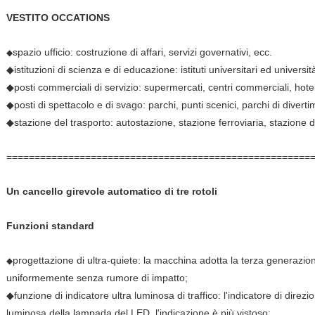
VESTITO OCCATIONS
spazio ufficio: costruzione di affari, servizi governativi, ecc.
◆
◆istituzioni di scienza e di educazione: istituti universitari ed università,
◆posti commerciali di servizio: supermercati, centri commerciali, hote
◆posti di spettacolo e di svago: parchi, punti scenici, parchi di diverti
◆stazione del trasporto: autostazione, stazione ferroviaria, stazione 
======================================================
Un cancello girevole automatico di tre rotoli
Funzioni standard
progettazione di ultra-quiete: la macchina adotta la terza generazio
◆
uniformemente senza rumore di impatto;
◆funzione di indicatore ultra luminosa di traffico: l'indicatore di direz
luminosa della lampada del LED, l'indicazione è più vistoso;