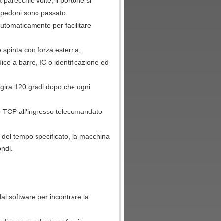
parecchie volte, il portone si
i pedoni sono passato.
automaticamente per facilitare
 spinta con forza esterna;
ice a barre, IC o identificazione ed
gira 120 gradi dopo che ogni
o TCP all'ingresso telecomandato
i del tempo specificato, la macchina
ondi.
 dal software per incontrare la