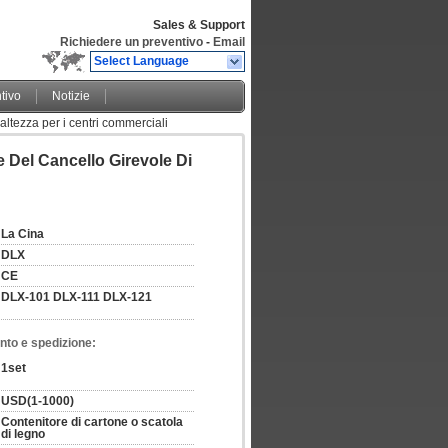
Sales & Support
Richiedere un preventivo
-
Email
Select Language
tivo
Notizie
altezza per i centri commerciali
Del Cancello Girevole Di
La Cina
DLX
CE
DLX-101 DLX-111 DLX-121
nto e spedizione:
1set
USD(1-1000)
Contenitore di cartone o scatola 
di legno