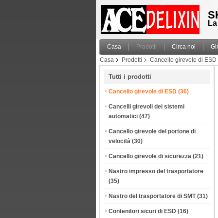
S
La
Casa
Prodotti
Circa noi
Gi
Casa
Prodotti
Cancello girevole di ESD
cancello girevole di ESD
Tutti i prodotti
Cancello girevole di ESD
(36)
Cancelli girevoli dei sistemi
automatici
(47)
Cancello girevole del portone di
velocità
(30)
Cancello girevole di sicurezza
(21)
Nastro impresso del trasportatore
(35)
Nastro del trasportatore di SMT
(31)
Contenitori sicuri di ESD
(16)