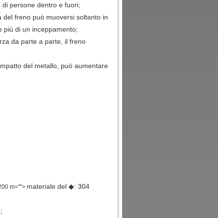
 di persone dentro e fuori;
a del freno può muoversi soltanto in
e più di un inceppamento;
za da parte a parte, il freno
i impatto del metallo, può aumentare
materiale del ◆: 304
00 m="">
;