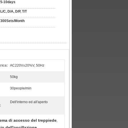
5-10days
L/C, D/A, D/P, T/T
300Sets/Month
rica:
AC220V±20%V, 50Hz
50kg
30people/min
Dell'interno ed all'aperto
:
tema di accesso del treppiede
,
io dell'oscillazione