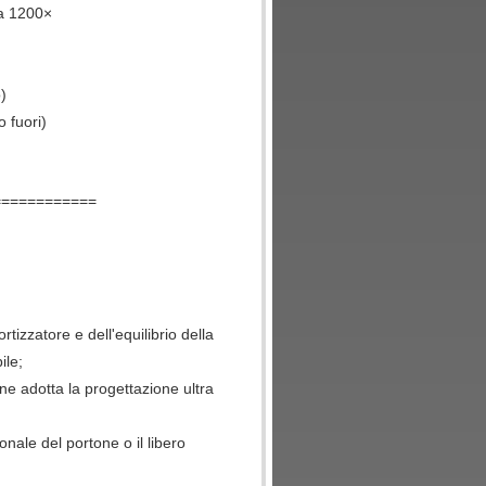
za 1200×
)
o fuori)
============
izzatore e dell'equilibrio della
ile;
ione adotta la progettazione ultra
onale del portone o il libero