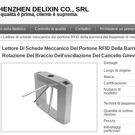
HENZHEN DELIXIN CO., SRL
 qualità è prima, cliente è suprema.
ro della fabbrica
Controllo di qualità
Contattici
Richiedere un preven
Lettore di schede meccanico del portone RFID della barriera del treppiede di rota
Lettore Di Schede Meccanico Del Portone RFID Della Barri
Rotazione Del Braccio Dell'oscillazione Del Cancello Gire
Dettagli:
Luogo di origine:
Marca:
Certificazione:
Numero di 
modello:
Termini di pagame
Quantità di ordine 
minimo:
Prezzo:
Imballaggi 
particolari: