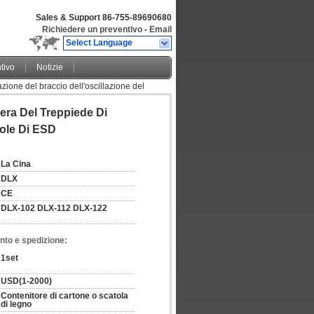
Sales & Support
86-755-89690680
Richiedere un preventivo
-
Email
Select Language
tivo
Notizie
zione del braccio dell'oscillazione del
era Del Treppiede Di
vole Di ESD
La Cina
DLX
CE
DLX-102 DLX-112 DLX-122
nto e spedizione:
1set
USD(1-2000)
Contenitore di cartone o scatola 
di legno