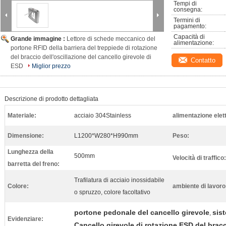
Tempi di 
consegna:
Termini di 
pagamento:
Capacità di 
Grande immagine :
Lettore di schede meccanico del
alimentazione:
portone RFID della barriera del treppiede di rotazione
del braccio dell'oscillazione del cancello girevole di
Contatto
ESD
Miglior prezzo
Descrizione di prodotto dettagliata
Materiale:
acciaio 304Stainless
alimentazione elett
Dimensione:
L1200*W280*H990mm
Peso:
Lunghezza della
500mm
Velocità di traffico:
barretta del freno:
Trafilatura di acciaio inossidabile
Colore:
ambiente di lavoro
o spruzzo, colore facoltativo
portone pedonale del cancello girevole
sis
,
Evidenziare:
Cancello girevole di rotazione ESD del bracc