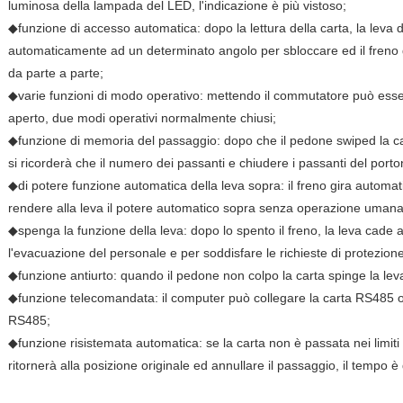
luminosa della lampada del LED, l'indicazione è più vistoso;
◆funzione di accesso automatica: dopo la lettura della carta, la leva 
automaticamente ad un determinato angolo per sbloccare ed il freno
da parte a parte;
◆varie funzioni di modo operativo: mettendo il commutatore può es
aperto, due modi operativi normalmente chiusi;
◆funzione di memoria del passaggio: dopo che il pedone swiped la car
si ricorderà che il numero dei passanti e chiudere i passanti del port
◆di potere funzione automatica della leva sopra: il freno gira autom
rendere alla leva il potere automatico sopra senza operazione umana
◆spenga la funzione della leva: dopo lo spento il freno, la leva cade 
l'evacuazione del personale e per soddisfare le richieste di protezione
◆funzione antiurto: quando il pedone non colpo la carta spinge la leva d
◆funzione telecomandata: il computer può collegare la carta RS485 
RS485;
◆funzione risistemata automatica: se la carta non è passata nei limiti 
ritornerà alla posizione originale ed annullare il passaggio, il tempo è