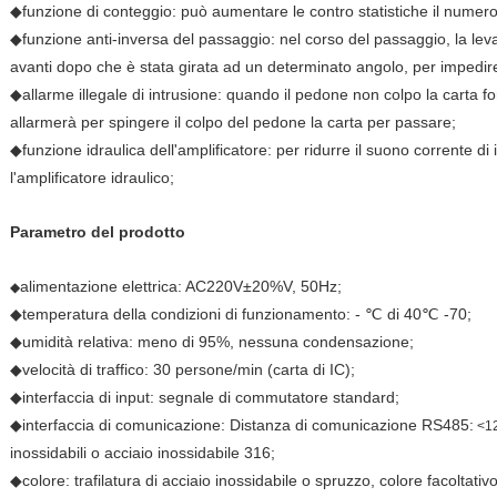
◆funzione di conteggio: può aumentare le contro statistiche il numero
◆funzione anti-inversa del passaggio: nel corso del passaggio, la lev
avanti dopo che è stata girata ad un determinato angolo, per impedir
◆allarme illegale di intrusione: quando il pedone non colpo la carta for
allarmerà per spingere il colpo del pedone la carta per passare;
◆funzione idraulica dell'amplificatore: per ridurre il suono corrente d
l'amplificatore idraulico;
Parametro del prodotto
alimentazione elettrica: AC220V±20%V, 50Hz;
◆
◆temperatura della condizioni di funzionamento: - ℃ di 40℃ -70;
◆umidità relativa: meno di 95%, nessuna condensazione;
◆velocità di traffico: 30 persone/min (carta di IC);
◆interfaccia di input: segnale di commutatore standard;
◆interfaccia di comunicazione: Distanza di comunicazione RS485:
<12
inossidabili o acciaio inossidabile 316;
◆colore: trafilatura di acciaio inossidabile o spruzzo, colore facoltativo