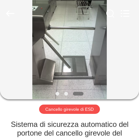
2026
Shenzhen
Delixin
Co.,Ltd.
All
Rights
Reserved.
CASA
PRODOTTI
CIRCA
NOI
GIRO
DELLA
Cancello girevole di ESD
FABBRICA
Sistema di sicurezza automatico del
portone del cancello girevole del