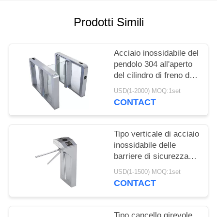
SITO
Prodotti Simili
PRIVACY
POLICY
Acciaio inossidabile del
pendolo 304 all'aperto
del cilindro di freno di
forma dell'arco del
USD(1-2000) MOQ:1set
cancello girevole di
CONTACT
ESD
Tipo verticale di acciaio
inossidabile delle
barriere di sicurezza
del cancello girevole
USD(1-1500) MOQ:1set
del rotolo dell'angolo
CONTACT
retto tre
Tipo cancello girevole