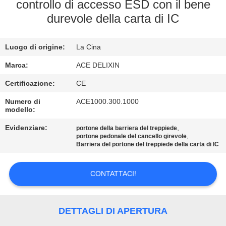
CONTROLLO
controllo di accesso ESD con il bene
durevole della carta di IC
DI
QUALITÀ
Luogo di origine:
La Cina
CONTATTICI
Marca:
ACE DELIXIN
Certificazione:
CE
NOTIZIE
Numero di
ACE1000.300.1000
modello:
Evidenziare:
,
RICHIEDA
portone della barriera del treppiede
,
portone pedonale del cancello girevole
Barriera del portone del treppiede della carta di IC
UNA
CITAZIONE
CONTATTACI!
MAPPA
DETTAGLI DI APERTURA
DEL