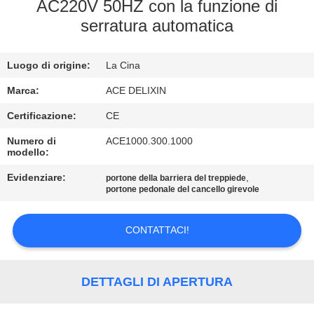
CONTROLLO
AC220V 50HZ con la funzione di
serratura automatica
DI
QUALITÀ
Luogo di origine:
La Cina
CONTATTICI
Marca:
ACE DELIXIN
Certificazione:
CE
NOTIZIE
Numero di
ACE1000.300.1000
modello:
Evidenziare:
,
RICHIEDA
portone della barriera del treppiede
portone pedonale del cancello girevole
UNA
CITAZIONE
CONTATTACI!
MAPPA
DETTAGLI DI APERTURA
DEL