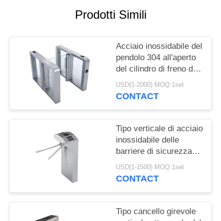
SITO
Prodotti Simili
PRIVACY
Acciaio inossidabile del
POLICY
pendolo 304 all'aperto
del cilindro di freno di
forma dell'arco del
USD(1-2000) MOQ:1set
cancello girevole di
CONTACT
ESD
Tipo verticale di acciaio
inossidabile delle
barriere di sicurezza
del cancello girevole
USD(1-1500) MOQ:1set
del rotolo dell'angolo
CONTACT
retto tre
Tipo cancello girevole