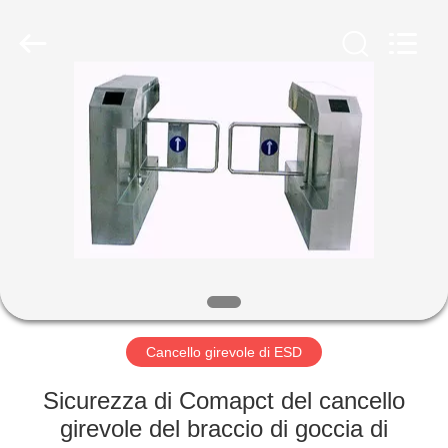
2026
Shenzhen
Delixin
Co.,Ltd.
All
Rights
Reserved.
CASA
PRODOTTI
CIRCA
NOI
GIRO
DELLA
Cancello girevole di ESD
FABBRICA
Sicurezza di Comapct del cancello
girevole del braccio di goccia di