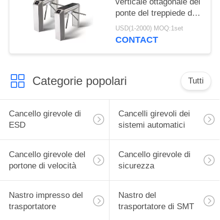
verticale ottagonale del
ponte del treppiede di
tre rotoli del cancello
USD(1-2000) MOQ:1set
girevole di ESD
CONTACT
Categorie popolari
Tutti
Cancello girevole di
Cancelli girevoli dei
ESD
sistemi automatici
Cancello girevole del
Cancello girevole di
portone di velocità
sicurezza
Nastro impresso del
Nastro del
trasportatore
trasportatore di SMT