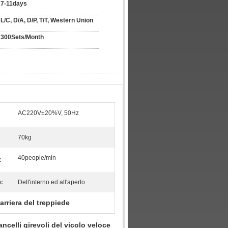
7-11days
L/C, D/A, D/P, T/T, Western Union
300Sets/Month
AC220V±20%V, 50Hz
70kg
40people/min
:
o:
Dell'interno ed all'aperto
arriera del treppiede
ancelli girevoli del vicolo veloce