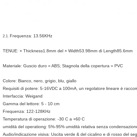
Frequenza: 13.56KHz
2.1.
TENUE: × Thickness1.8mm del × Width53.98mm di Length85.6mm
Materiale: Guscio duro = ABS; Stagnola della copertura = PVC
Colore: Bianco, nero, grigio, blu, giallo
Requisiti di potere: 5-16VDC a 100mA, un regolatore lineare è racc
Interfaccia: Weigand
Gamma del lettore: 5 - 10 cm
Frequenza: 122-128KHz
Temperatura di operazione: -30 C a +60 C
umidità del operationg: 5%-95% umidità relativa senza condensazion
Audio/indicazione visiva: Uscita verde & del cicalino e di rosso del se