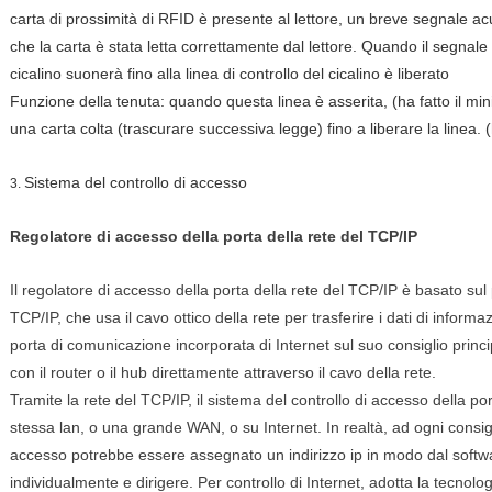
carta di prossimità di RFID è presente al lettore, un breve segnale acu
che la carta è stata letta correttamente dal lettore. Quando il segnale di
cicalino suonerà fino alla linea di controllo del cicalino è liberato
Funzione della tenuta: quando questa linea è asserita, (ha fatto il min
una carta colta (trascurare successiva legge) fino a liberare la linea. 
Sistema del controllo di accesso
3.
Regolatore di accesso della porta della rete del TCP/IP
Il regolatore di accesso della porta della rete del TCP/IP è basato su
TCP/IP, che usa il cavo ottico della rete per trasferire i dati di informa
porta di comunicazione incorporata di Internet sul suo consiglio princ
con il router o il hub direttamente attraverso il cavo della rete.
Tramite la rete del TCP/IP, il sistema del controllo di accesso della po
stessa lan, o una grande WAN, o su Internet. In realtà, ad ogni consigli
accesso potrebbe essere assegnato un indirizzo ip in modo dal softwa
individualmente e dirigere. Per controllo di Internet, adotta la tecnol