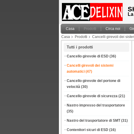
S
La
Casa
Prodotti
Circa noi
Gi
Casa
Prodotti
Cancelli girevoli dei sist
Tutti i prodotti
Cancello girevole di ESD
(36)
Cancelli girevoli dei sistemi
automatici
(47)
Cancello girevole del portone di
velocità
(30)
Cancello girevole di sicurezza
(21)
Nastro impresso del trasportatore
(35)
Nastro del trasportatore di SMT
(31)
Contenitori sicuri di ESD
(16)