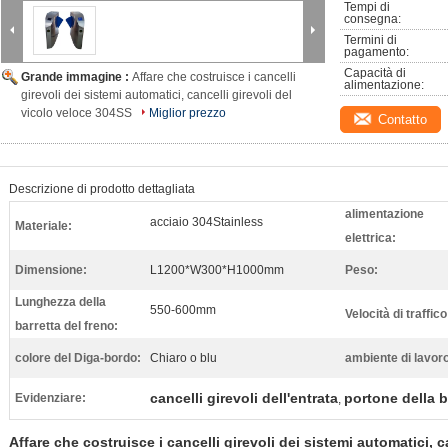
Tempi di 
consegna:
Termini di 
pagamento:
Capacità di 
Grande immagine :
Affare che costruisce i cancelli
alimentazione:
girevoli dei sistemi automatici, cancelli girevoli del
vicolo veloce 304SS
Miglior prezzo
Contatto
Descrizione di prodotto dettagliata
alimentazione
acciaio 304Stainless
Materiale:
elettrica:
Dimensione:
L1200*W300*H1000mm
Peso:
Lunghezza della
550-600mm
Velocità di traffico
barretta del freno:
colore del Diga-bordo:
Chiaro o blu
ambiente di lavor
cancelli girevoli dell'entrata
portone della b
Evidenziare:
,
Affare che costruisce i cancelli girevoli dei sistemi automatici, c