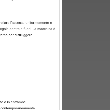
ntrollare l'accesso uniformemente e
legale dentro e fuori. La macchina è
terno per distruggere.
one o in entrambe
gio contemporaneamente