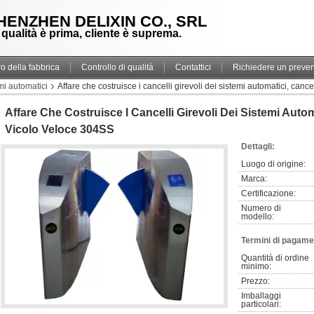
HENZHEN DELIXIN CO., SRL
 qualità è prima, cliente è suprema.
ro della fabbrica
Controllo di qualità
Contattici
Richiedere un preven
emi automatici
Affare che costruisce i cancelli girevoli dei sistemi automatici, canc
Affare Che Costruisce I Cancelli Girevoli Dei Sistemi Automa
Vicolo Veloce 304SS
Dettagli:
Luogo di origine:
Marca:
Certificazione:
Numero di 
modello:
Termini di pagame
Quantità di ordine 
minimo:
Prezzo:
Imballaggi 
particolari: