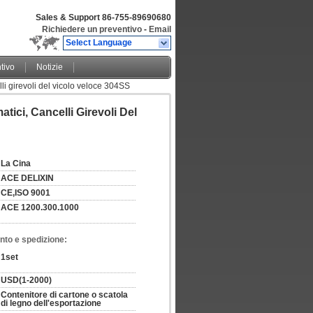
Sales & Support
86-755-89690680
Richiedere un preventivo
-
Email
Select Language
tivo
Notizie
elli girevoli del vicolo veloce 304SS
tici, Cancelli Girevoli Del
La Cina
ACE DELIXIN
CE,ISO 9001
ACE 1200.300.1000
nto e spedizione:
1set
USD(1-2000)
Contenitore di cartone o scatola 
di legno dell'esportazione