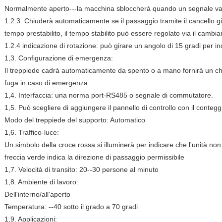
Normalmente aperto---la macchina sbloccherà quando un segnale val
1.2.3. Chiuderà automaticamente se il passaggio tramite il cancello gi
tempo prestabilito, il tempo stabilito può essere regolato via il camb
1.2.4 indicazione di rotazione: può girare un angolo di 15 gradi per in
1,3. Configurazione di emergenza:
Il treppiede cadrà automaticamente da spento o a mano fornirà un c
fuga in caso di emergenza
1,4. Interfaccia: una norma port-RS485 o segnale di commutatore.
1,5. Può scegliere di aggiungere il pannello di controllo con il contegg
Modo del treppiede del supporto: Automatico
1,6. Traffico-luce:
Un simbolo della croce rossa si illuminerà per indicare che l'unità non
freccia verde indica la direzione di passaggio permissibile
1,7. Velocità di transito: 20--30 persone al minuto
1,8. Ambiente di lavoro:
Dell'interno/all'aperto
Temperatura: --40 sotto il grado a 70 gradi
1,9. Applicazioni: