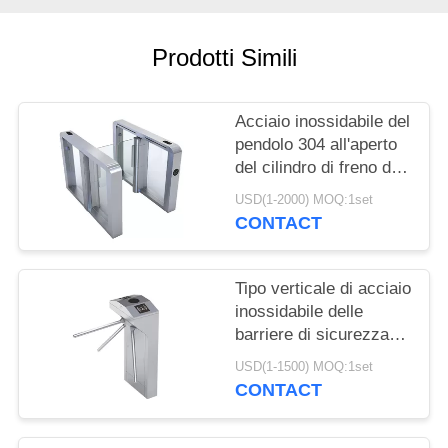
SITO
Prodotti Simili
PRIVACY
POLICY
Acciaio inossidabile del
pendolo 304 all'aperto
del cilindro di freno di
forma dell'arco del
USD(1-2000) MOQ:1set
cancello girevole di
CONTACT
ESD
Tipo verticale di acciaio
inossidabile delle
barriere di sicurezza
del cancello girevole
USD(1-1500) MOQ:1set
del rotolo dell'angolo
CONTACT
retto tre