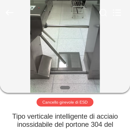
2026
Shenzhen
Delixin
Co.,Ltd.
All
Rights
Reserved.
CASA
PRODOTTI
CIRCA
NOI
GIRO
DELLA
Cancello girevole di ESD
FABBRICA
Tipo verticale intelligente di acciaio
inossidabile del portone 304 del