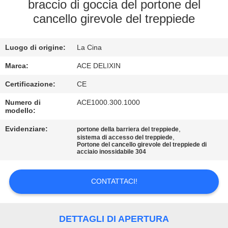
CONTROLLO
braccio di goccia del portone del
cancello girevole del treppiede
DI
QUALITÀ
Luogo di origine:
La Cina
CONTATTICI
Marca:
ACE DELIXIN
Certificazione:
CE
NOTIZIE
Numero di
ACE1000.300.1000
modello:
Evidenziare:
,
RICHIEDA
portone della barriera del treppiede
,
sistema di accesso del treppiede
Portone del cancello girevole del treppiede di
UNA
acciaio inossidabile 304
CITAZIONE
CONTATTACI!
MAPPA
DEL
DETTAGLI DI APERTURA