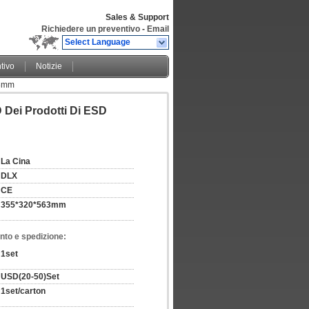
Sales & Support
Richiedere un preventivo
-
Email
Select Language
tivo
Notizie
63mm
D Dei Prodotti Di ESD
La Cina
DLX
CE
355*320*563mm
nto e spedizione:
1set
USD(20-50)Set
1set/carton