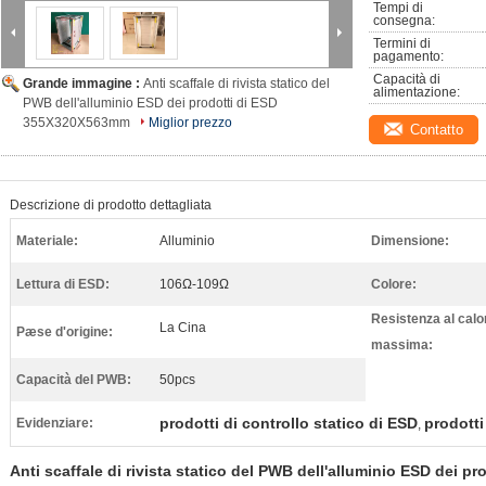
Tempi di 
consegna:
Termini di 
pagamento:
Capacità di 
Grande immagine :
Anti scaffale di rivista statico del
alimentazione:
PWB dell'alluminio ESD dei prodotti di ESD
355X320X563mm
Miglior prezzo
Contatto
Descrizione di prodotto dettagliata
Materiale:
Alluminio
Dimensione:
Lettura di ESD:
106Ω-109Ω
Colore:
Resistenza al calo
La Cina
Pæse d'origine:
massima:
Capacità del PWB:
50pcs
prodotti di controllo statico di ESD
prodotti
Evidenziare:
,
Anti scaffale di rivista statico del PWB dell'alluminio ESD dei