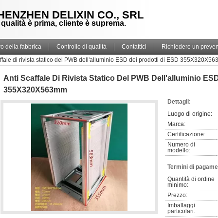
HENZHEN DELIXIN CO., SRL
 qualità è prima, cliente è suprema.
ro della fabbrica
Controllo di qualità
Contattici
Richiedere un preven
affale di rivista statico del PWB dell'alluminio ESD dei prodotti di ESD 355X320X5
Anti Scaffale Di Rivista Statico Del PWB Dell'alluminio ES
355X320X563mm
Dettagli:
Luogo di origine:
Marca:
Certificazione:
Numero di 
modello:
Termini di pagame
Quantità di ordine 
minimo:
Prezzo:
Imballaggi 
particolari: