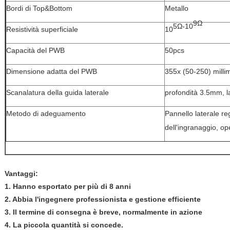
Bordi di Top&Bottom
Metallo
9Ω
5
Ω-10
Resistività superficiale
10
Capacità del PWB
50pcs
Dimensione adatta del PWB
355x (50-250) milli
Scanalatura della guida laterale
profondità 3.5mm,
Metodo di adeguamento
Pannello laterale re
dell'ingranaggio, op
Vantaggi:
1. Hanno esportato per più di 8 anni
2. Abbia l'ingegnere professionista e gestione efficiente
3. Il termine di consegna è breve, normalmente in azione
4. La piccola quantità si concede.