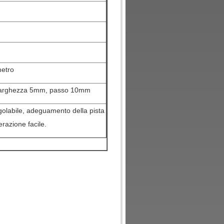
metro
 larghezza 5mm, passo 10mm
golabile,
adeguamento della pista
erazione facile.