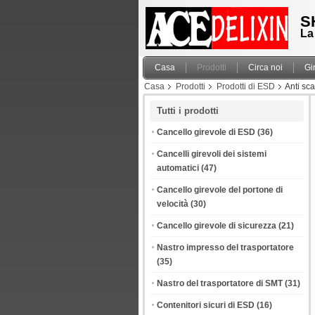
S
La
Casa
Prodotti
Circa noi
Gi
Casa
Prodotti
Prodotti di ESD
Anti sc
Tutti i prodotti
Cancello girevole di ESD
(36)
Cancelli girevoli dei sistemi
automatici
(47)
Cancello girevole del portone di
velocità
(30)
Cancello girevole di sicurezza
(21)
Nastro impresso del trasportatore
(35)
Nastro del trasportatore di SMT
(31)
Contenitori sicuri di ESD
(16)