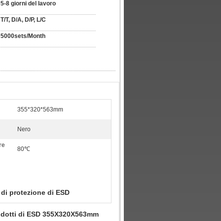
5-8 giorni del lavoro
T/T, D/A, D/P, L/C
5000sets/Month
355*320*563mm
Nero
re
80℃
 di protezione di ESD
 prodotti di ESD 355X320X563mm