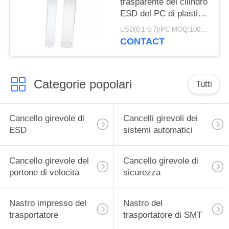
trasparente del cilindro
ESD del PC di plastica
della metropolitana
USD(0.1-0.7)/PC MOQ:1000pcs
grande chiara intorno
CONTACT
alla metropolitana
d'imballaggio
Categorie popolari
Tutti
Cancello girevole di
Cancelli girevoli dei
ESD
sistemi automatici
Cancello girevole del
Cancello girevole di
portone di velocità
sicurezza
Nastro impresso del
Nastro del
trasportatore
trasportatore di SMT