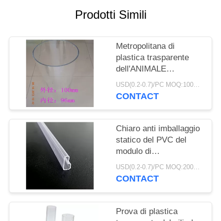
SITO
Prodotti Simili
PRIVACY
Metropolitana di
POLICY
plastica trasparente
dell'ANIMALE
DOMESTICO PETG
USD(0.2-0.7)/PC MOQ:1000pcs
Candy della
CONTACT
metropolitana di ESD
con la stampa dei
cappucci CMYK
Chiaro anti imballaggio
statico del PVC del
modulo di
alimentazione dei tubi
USD(0.2-0.7)/PC MOQ:2000pcs
di CI di bassa potenza
CONTACT
Prova di plastica