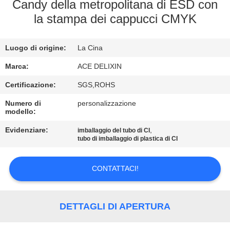
CONTROLLO
Candy della metropolitana di ESD con
la stampa dei cappucci CMYK
DI
QUALITÀ
Luogo di origine:
La Cina
CONTATTICI
Marca:
ACE DELIXIN
Certificazione:
SGS,ROHS
NOTIZIE
Numero di
personalizzazione
modello:
Evidenziare:
,
RICHIEDA
imballaggio del tubo di CI
tubo di imballaggio di plastica di CI
UNA
CITAZIONE
CONTATTACI!
MAPPA
DETTAGLI DI APERTURA
DEL