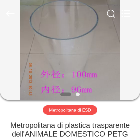
2026
Shenzhen
Delixin
Co.,Ltd.
All
Rights
Reserved.
CASA
PRODOTTI
CIRCA
NOI
GIRO
DELLA
Metropolitana di ESD
FABBRICA
Metropolitana di plastica trasparente
dell'ANIMALE DOMESTICO PETG