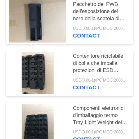
SITO
Pacchetto del PWB
dell'esposizione del
nero della scatola di
PRIVACY
imballaggio di bolla di
USD(0.06-1)/PC MOQ:2000pcs
POLICY
protezione di ESD
CONTACT
elettronico
Contenitore riciclabile
di bolla che imballa
protezioni di ESD
spessore di 1.0mm - di
USD(0.06-1)/PC MOQ:2000pcs
0.25mm
CONTACT
Componenti elettronici
d'imballaggio termo
Tray Light Weight del
contenitore di bolla del
USD(0.06-1)/PC MOQ:2000pcs
PWB