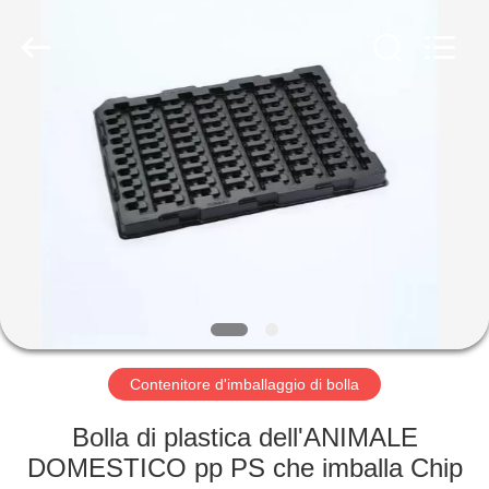
2026
Shenzhen
Delixin
Co.,Ltd.
All
Rights
Reserved.
CASA
PRODOTTI
CIRCA
NOI
GIRO
DELLA
Contenitore d'imballaggio di bolla
FABBRICA
Bolla di plastica dell'ANIMALE
DOMESTICO pp PS che imballa Chip