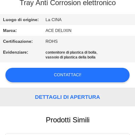
CONTROLLO
Tray Anti Corrosion elettronico
DI
Luogo di origine:
La CINA
QUALITÀ
Marca:
ACE DELIXIN
CONTATTICI
Certificazione:
ROHS
Evidenziare:
,
contenitore di plastica di bolla
vassoio di plastica della bolla
NOTIZIE
CONTATTACI!
RICHIEDA
UNA
DETTAGLI DI APERTURA
CITAZIONE
MAPPA
Prodotti Simili
DEL