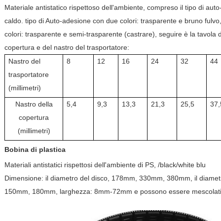
Materiale antistatico rispettoso dell'ambiente, compreso il tipo di auto
caldo. tipo di Auto-adesione con due colori: trasparente e bruno fulvo,
colori: trasparente e semi-trasparente (castrare), seguire è la tavola 
copertura e del nastro del trasportatore:
Nastro del
8
12
16
24
32
44
trasportatore
(millimetri)
Nastro della
5,4
9,3
13,3
21,3
25,5
37,
copertura
(millimetri)
Bobina di plastica
Materiali antistatici rispettosi dell'ambiente di PS, /black/white blu
Dimensione: il diametro del disco, 178mm, 330mm, 380mm, il diame
150mm, 180mm, larghezza: 8mm-72mm e possono essere mescolati se