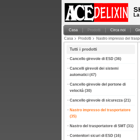
S
La
Casa
Prodotti
Circa noi
Gi
Casa
Prodotti
Nastro impresso del trasp
Tutti i prodotti
Cancello girevole di ESD
(36)
Cancelli girevoli dei sistemi
automatici
(47)
Cancello girevole del portone di
velocità
(30)
Cancello girevole di sicurezza
(21)
Nastro impresso del trasportatore
(35)
Nastro del trasportatore di SMT
(31)
Contenitori sicuri di ESD
(16)