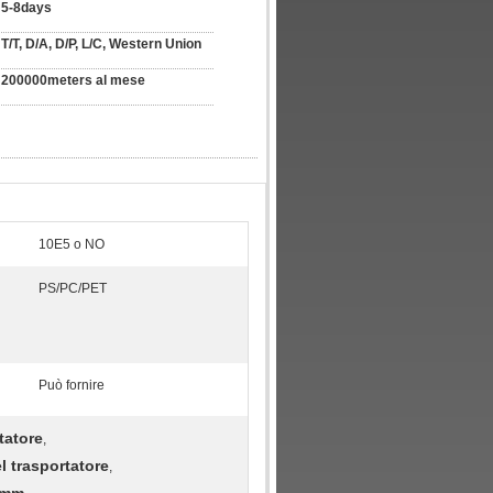
5-8days
T/T, D/A, D/P, L/C, Western Union
200000meters al mese
10E5 o NO
PS/PC/PET
Può fornire
tatore
,
l trasportatore
,