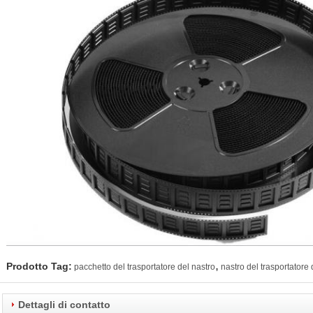
,
Prodotto Tag:
pacchetto del trasportatore del nastro
nastro del trasportatore
Dettagli di contatto