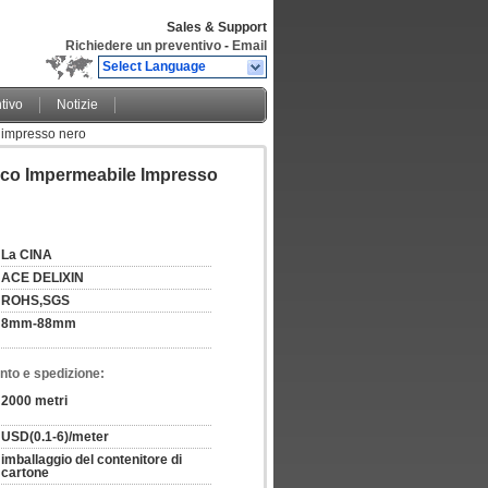
Sales & Support
Richiedere un preventivo
-
Email
Select Language
tivo
Notizie
e impresso nero
tico Impermeabile Impresso
La CINA
ACE DELIXIN
ROHS,SGS
8mm-88mm
nto e spedizione:
2000 metri
USD(0.1-6)/meter
imballaggio del contenitore di 
cartone