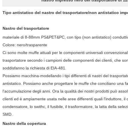
nastro impresso nero del trasportatore di 
Tipo antistatico del nastro del trasportatore/non antistatico i
Nastro del trasportatore
materiale di 8-88mm PS&PET&PC, con tipo (non antistatico) conduttivo
Colore: nero/trasparente
Ci sono molte muffe attuali per le componenti universali convenzionali
trasportatore secondo i campioni delle componenti dei clienti, che so
soddisfanno la richiesta di EIA-481.
Possiamo macchina-modellando i tipi differenti di nastri del trasportato
antistatico. Possiamo anche progettare le muffe che conciliano una 
l'accumulazione degli anni. Ora la qualità dei nostri prodotti può asso
clienti ed è ampiamente usata nelle aree differenti quali l'induttore, il c
condensatore, lo swithc, il fusibile, il trasformatore, la latta della sel
SMD.
Nastro della copertura