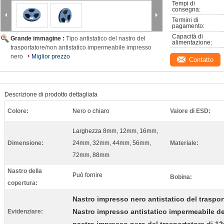
Tempi di 
consegna:
Termini di 
pagamento:
Capacità di 
Grande immagine :
Tipo antistatico del nastro del
alimentazione:
trasportatore/non antistatico impermeabile impresso
nero
Miglior prezzo
Contatto
Descrizione di prodotto dettagliata
Colore:
Nero o chiaro
Valore di ESD:
Larghezza 8mm, 12mm, 16mm,
Dimensione:
24mm, 32mm, 44mm, 56mm,
Materiale:
72mm, 88mm
Nastro della
Può fornire
Bobina:
copertura:
Nastro impresso nero antistatico del traspor
Nastro impresso antistatico impermeabile de
Evidenziare: