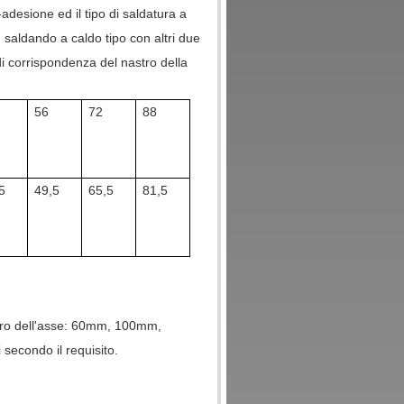
-adesione ed il tipo di saldatura a
 saldando a caldo tipo con altri due
di corrispondenza del nastro della
56
72
88
5
49,5
65,5
81,5
tro dell'asse: 60mm, 100mm,
condo il requisito.