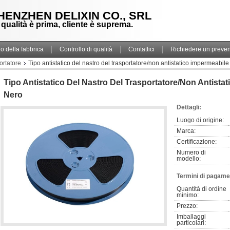
HENZHEN DELIXIN CO., SRL
 qualità è prima, cliente è suprema.
ro della fabbrica
Controllo di qualità
Contattici
Richiedere un preven
ortatore
Tipo antistatico del nastro del trasportatore/non antistatico impermeabil
Tipo Antistatico Del Nastro Del Trasportatore/non Antista
Nero
Dettagli:
Luogo di origine:
Marca:
Certificazione:
Numero di 
modello:
Termini di pagame
Quantità di ordine 
minimo:
Prezzo:
Imballaggi 
particolari: