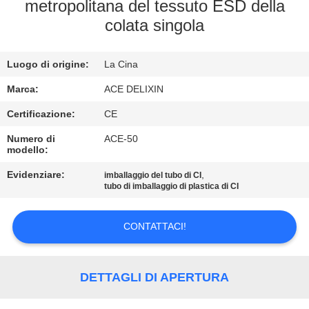
CONTROLLO
metropolitana del tessuto ESD della
colata singola
DI
QUALITÀ
Luogo di origine:
La Cina
CONTATTICI
Marca:
ACE DELIXIN
Certificazione:
CE
NOTIZIE
Numero di
ACE-50
modello:
Evidenziare:
,
RICHIEDA
imballaggio del tubo di CI
tubo di imballaggio di plastica di CI
UNA
CITAZIONE
CONTATTACI!
MAPPA
DETTAGLI DI APERTURA
DEL