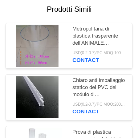
SITO
Prodotti Simili
PRIVACY
Metropolitana di
POLICY
plastica trasparente
dell'ANIMALE
DOMESTICO PETG
USD(0.2-0.7)/PC MOQ:1000pcs
Candy della
CONTACT
metropolitana di ESD
con la stampa dei
cappucci CMYK
Chiaro anti imballaggio
statico del PVC del
modulo di
alimentazione dei tubi
USD(0.2-0.7)/PC MOQ:2000pcs
di CI di bassa potenza
CONTACT
Prova di plastica