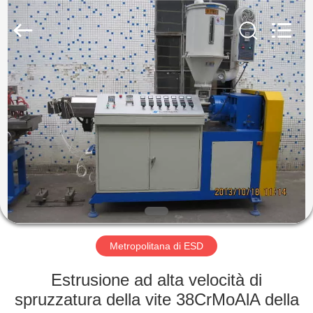
2026
Shenzhen
Delixin
Co.,Ltd.
All
Rights
Reserved.
CASA
PRODOTTI
CIRCA
NOI
GIRO
DELLA
Metropolitana di ESD
FABBRICA
Estrusione ad alta velocità di
spruzzatura della vite 38CrMoAlA della