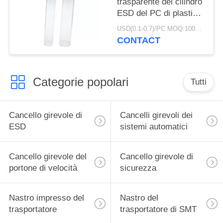
trasparente del cilindro
ESD del PC di plastica
della metropolitana
USD(0.1-0.7)/PC MOQ:1000pcs
grande chiara intorno
CONTACT
alla metropolitana
d'imballaggio
Categorie popolari
Tutti
Cancello girevole di
Cancelli girevoli dei
ESD
sistemi automatici
Cancello girevole del
Cancello girevole di
portone di velocità
sicurezza
Nastro impresso del
Nastro del
trasportatore
trasportatore di SMT