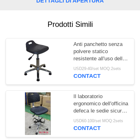
DETTAGLI DI APERTURA
SITO
PRIVACY
Prodotti Simili
POLICY
Anti panchetto senza
polvere statico
resistente all'uso della
stanza pulita delle feci
USD29-40/set MOQ:2sets
della schiuma dell'unità
CONTACT
di elaborazione della
sedia di ESD
Il laboratorio
ergonomico dell'officina
defeca le sedie sicure
del laboratorio di ESD
USD60-100/set MOQ:2sets
con Footring
CONTACT