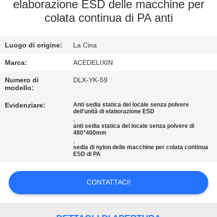
CONTROLLO
elaborazione ESD delle macchine per
colata continua di PA anti
DI
QUALITÀ
Luogo di origine:
La Cina
CONTATTICI
Marca:
ACEDELIXIN
Numero di
DLX-YK-59
modello:
NOTIZIE
Evidenziare:
Anti sedia statica del locale senza polvere
dell'unità di elaborazione ESD
,
RICHIEDA
anti sedia statica del locale senza polvere di
480*400mm
UNA
,
sedia di nylon delle macchine per colata continua
ESD di PA
CITAZIONE
CONTATTACI!
MAPPA
DEL