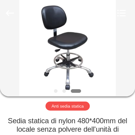
2026
Shenzhen
Delixin
Co.,Ltd.
All
Rights
Reserved.
CASA
PRODOTTI
CIRCA
NOI
GIRO
DELLA
Anti sedia statica
FABBRICA
Sedia statica di nylon 480*400mm del
locale senza polvere dell'unità di