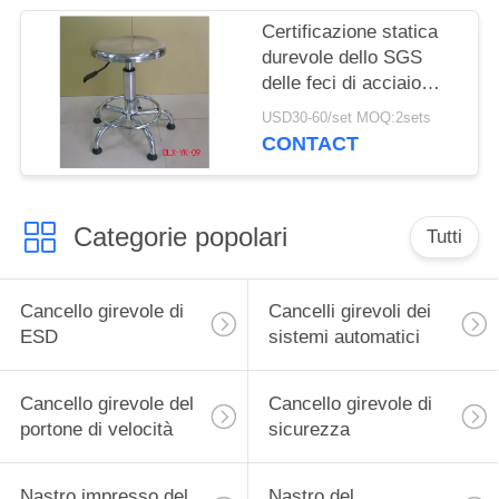
Certificazione statica
durevole dello SGS
delle feci di acciaio
inossidabile della sedia
USD30-60/set MOQ:2sets
del laboratorio anti
CONTACT
Categorie popolari
Tutti
Cancello girevole di
Cancelli girevoli dei
ESD
sistemi automatici
Cancello girevole del
Cancello girevole di
portone di velocità
sicurezza
Nastro impresso del
Nastro del