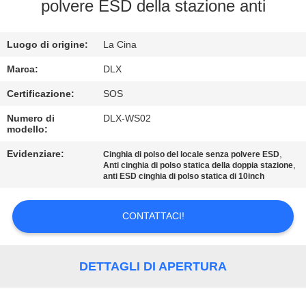
CONTROLLO
polvere ESD della stazione anti
DI
Luogo di origine:
La Cina
QUALITÀ
Marca:
DLX
CONTATTICI
Certificazione:
SOS
Numero di
DLX-WS02
modello:
NOTIZIE
Evidenziare:
,
Cinghia di polso del locale senza polvere ESD
,
Anti cinghia di polso statica della doppia stazione
RICHIEDA
anti ESD cinghia di polso statica di 10inch
UNA
CONTATTACI!
CITAZIONE
MAPPA
DETTAGLI DI APERTURA
DEL