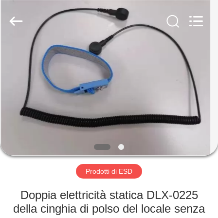
2026
Shenzhen
Delixin
Co.,Ltd.
All
Rights
Reserved.
CASA
PRODOTTI
CIRCA
NOI
GIRO
DELLA
Prodotti di ESD
FABBRICA
Doppia elettricità statica DLX-0225
della cinghia di polso del locale senza