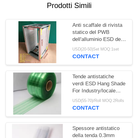
SITO
Prodotti Simili
PRIVACY
Anti scaffale di rivista
POLICY
statico del PWB
dell'alluminio ESD dei
prodotti di ESD
USD(20-50)Set MOQ:1set
355X320X563mm
CONTACT
Tende antistatiche
verdi ESD Hang Shade
For Industry/locale
senza polvere del PVC
USD(55-70)/Roll MOQ:2Rolls
del vinile
CONTACT
Spessore antistatico
della tenda 0.3mm